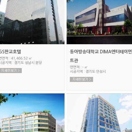
GS판교호텔
동아방송대학교 DIMA엔터테이먼
연면적 : 41,466.52 ㎡
트관
시공지역 : 경기도 성남시 분당
연면적 : - ㎡
시공지역 : 경기도 안성시