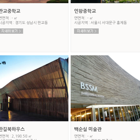
판교중학교
인왕중학교
연면적 : - ㎡
연면적 : - ㎡
시공지역 : 경기도 성남시 판교동
시공지역 : 서울시 서대문구 홍제동
한길북하우스
백순실 미술관
연면적 : 2,198.58 ㎡
연면적 : - ㎡