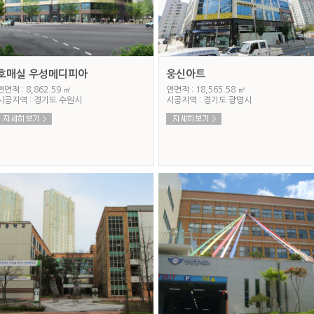
호매실 우성메디피아
웅신아트
연면적 : 8,862.59 ㎡
연면적 : 18,565.58 ㎡
시공지역 : 경기도 수원시
시공지역 : 경기도 광명시