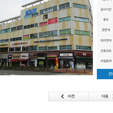
공사기간
용도
연면적
대지면적
건축규모
사업분야