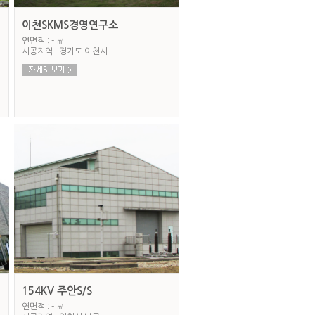
이천SKMS경영연구소
연면적 : - ㎡
시공지역 : 경기도 이천시
154KV 주안S/S
연면적 : - ㎡