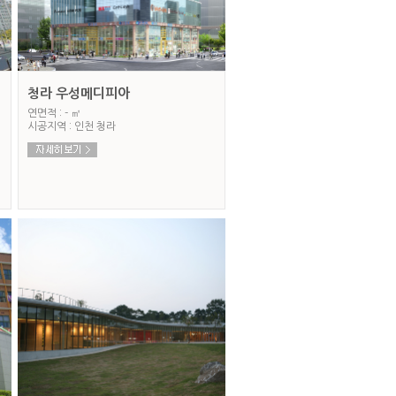
청라 우성메디피아
연면적 : - ㎡
시공지역 : 인천 청라