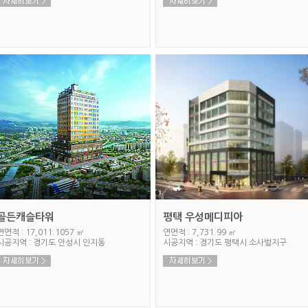
골든캐슬타워
평택 우성메디피아
연면적 : 17,011.1057 ㎡
연면적 : 7,731.99 ㎡
시공지역 : 경기도 안성시 인지동
시공지역 : 경기도 평택시 소사벌지구