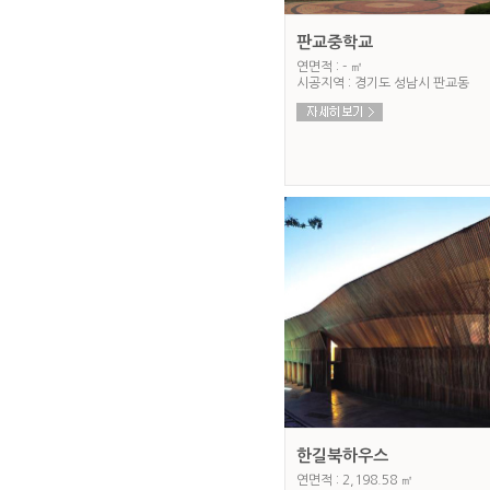
판교중학교
연면적 : - ㎡
시공지역 : 경기도 성남시 판교동
한길북하우스
연면적 : 2,198.58 ㎡