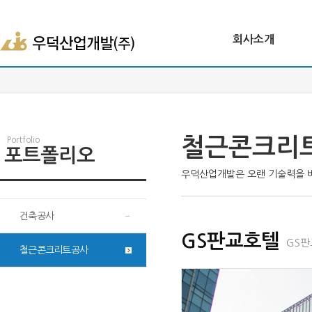
회사소개
철근콘크리
Portfolio
포트폴리오
우덕산업개발은 오랜 기술력을 
건축공사
GS판교호텔
GS판
철근콘크리트공사