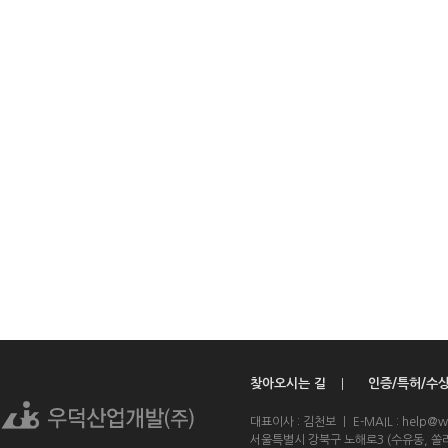
찾아오시는 길
인증/특허/수
ㅣ
대표이사 : 김천보 ㅣ E-MAIL : help@w
서울특별시 강북구 노해로3 (수유동, 쏠라