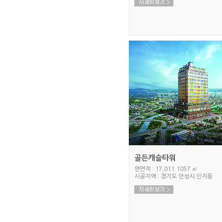
골든캐슬타워
연면적 : 17,011.1057 ㎡
시공지역 : 경기도 안성시 인지동