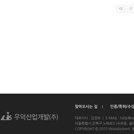
<<
<
찾아오시는 길
인증/특허/수
ㅣ
대표이사 : 김천보 ㅣ E-MAIL : help@w
서울특별시 강북구 노해로3 (수유동, 쏠라
COPYRIGHT © 2015 Wooduckwd. A