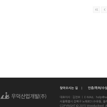
<<
<
찾아오시는 길
인증/특허/수
ㅣ
대표이사 : 김천보 ㅣ E-MAIL : help@w
서울특별시 강북구 노해로3 (수유동, 쏠라
COPYRIGHT © 2015 Wooduckwd. A