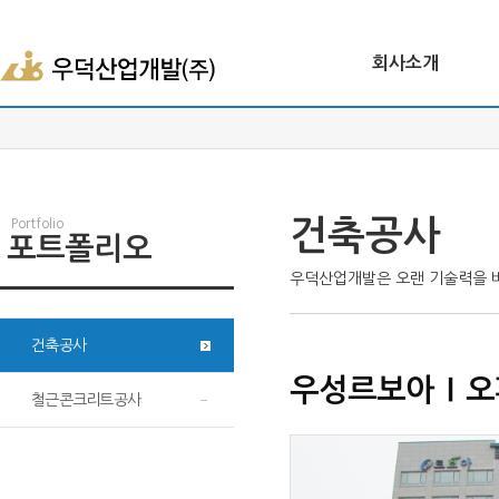
회사소개
건축공사
Portfolio
포트폴리오
우덕산업개발은 오랜 기술력을 
건축공사
우성르보아Ⅰ오
철근콘크리트공사