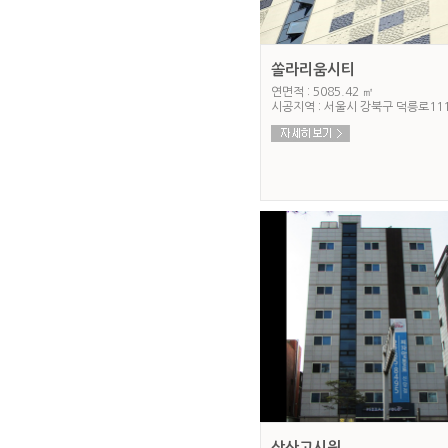
쏠라리움시티
연면적 : 5085.42 ㎡
시공지역 : 서울시 강북구 덕릉로11
상산고시원