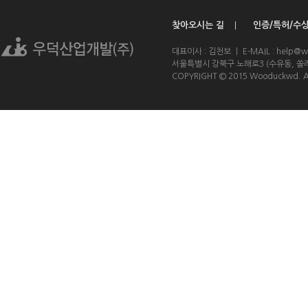
찾아오시는 길
인증/특허/수
ㅣ
대표이사 : 김천보 ㅣ E-MAIL : help@w
서울특별시 강북구 노해로3 (수유동, 쏠라
COPYRIGHT © 2015 Wooduckwd. A